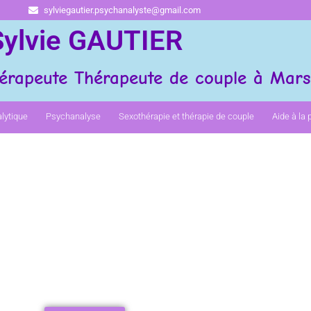
sylviegautier.psychanalyste@gmail.com
Sylvie GAUTIER
érapeute Thérapeute de couple à Marse
lytique
Psychanalyse
Sexothérapie et thérapie de couple
Aide à la 
ste Sexothérapeute Thérapeute de couple
Marseille