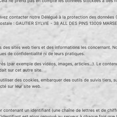
ela ne prend pas en compte les données stockées à des fin
ez contacter notre Délégué à la protection des données 
ie postale : GAUTIER SYLVIE - 38 ALL DES PINS 13009 MARS
 des sites web tiers et des informations les concernant. N
es de confidentialité ni de leurs pratiques.
rés (par exemple des vidéos, images, articles…). Le contenu
it sur cet autre site.
tiliser des cookies, embarquer des outils de suivis tiers, s
é sur leur site web.
er contenant un identifiant (une chaîne de lettres et de chif
’identifiant est alors renvoyé au serveur à chaque fois qu