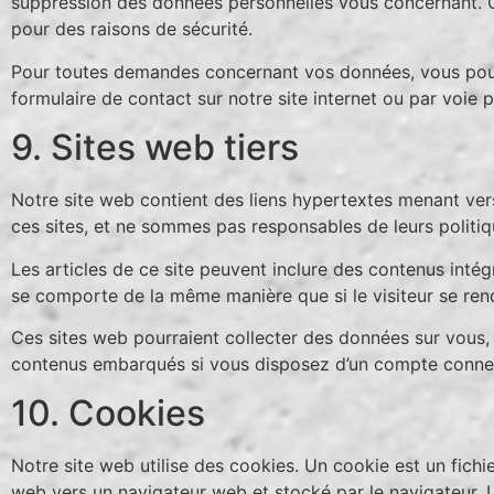
suppression des données personnelles vous concernant. C
pour des raisons de sécurité.
Pour toutes demandes concernant vos données, vous pouv
formulaire de contact sur notre site internet ou par vo
9. Sites web tiers
Notre site web contient des liens hypertextes menant vers
ces sites, et ne sommes pas responsables de leurs politiqu
Les articles de ce site peuvent inclure des contenus intég
se comporte de la même manière que si le visiteur se renda
Ces sites web pourraient collecter des données sur vous, u
contenus embarqués si vous disposez d’un compte connect
10. Cookies
Notre site web utilise des cookies. Un cookie est un fichi
web vers un navigateur web et stocké par le navigateur. L