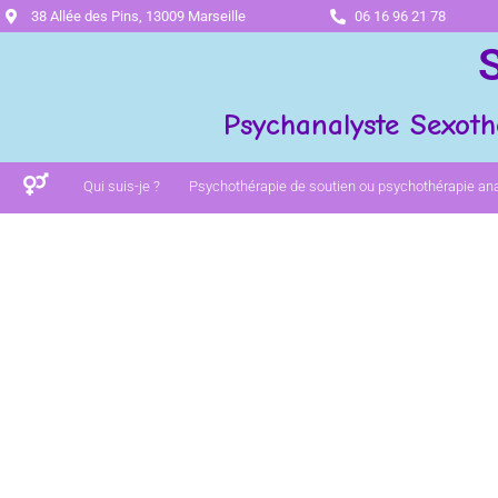
38 Allée des Pins, 13009 Marseille
06 16 96 21 78
Psychanalyste Sexoth
Qui suis-je ?
Psychothérapie de soutien ou psychothérapie ana
Psychanaly